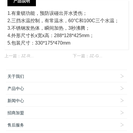
产品说明
1.有童锁功能，预防误碰出开水烫伤；
2.三挡水温控制，有常温水，60°C和100C三个水温；
3.不锈钢发热体，瞬间加热，3秒沸腾；
4.外形尺寸长x宽x高：288*128*425mm；
5.包装尺寸：330*175*470mm
上一篇：
JZ-R...
下一篇：
JZ-G...
关于我们
产品中心
新闻中心
招商加盟
售后服务