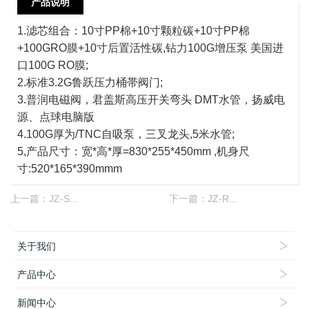
产品说明
1.滤芯组合：10寸PP棉+10寸颗粒碳+10寸PP棉
+100GRO膜+10寸后置活性碳,钻力100G增压泵 美国进
口100G RO膜;
2.标准3.2G鲁跃压力桶帯阀门;
3.普润电磁阀，君盖斯高压开关弯头 DMT水管，扬威电
源、点球电脑版
4.100G厚为/TNC自吸泵，三叉龙头,5米水管;
5,产品尺寸：宽*高*厚=830*255*450mm ,机身尺
寸:520*165*390mmm
上一篇：
JZ-S...
下一篇：
JZ-R...
关于我们
产品中心
新闻中心