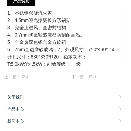
产品说明
1、不锈钢双旋流火盖
2、4.5mm哑光搪瓷长方形锅架
3、完全上进风、全密封结构
4、0.7mm陶瓷釉盛液盘防刮耐高温。
5、全金属双色铝合金方旋钮
6、7mm直边磨砂玻璃；7、外观尺寸：750*430*150
开孔尺寸：630*330*R20；额定功率：
T:5.0kW;Y:4.5kW；能效等级： 一级
上一篇：
JZ-L...
下一篇：
JZ-1...
关于我们
产品中心
新闻中心