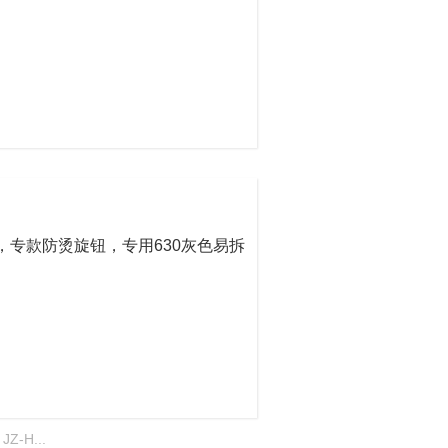
，专款防烫旋钮，专用630灰色易拆
：
JZ-H...